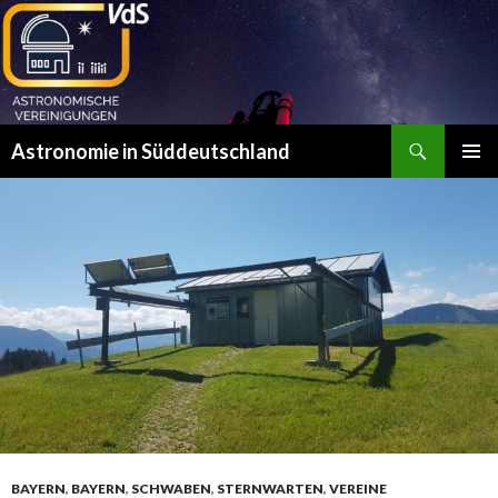
Suchen
Astronomie in Süddeutschland
ZUM
PRIMÄR
INHALT
MENÜ
SPRINGEN
BAYERN
,
BAYERN
,
SCHWABEN
,
STERNWARTEN
,
VEREINE