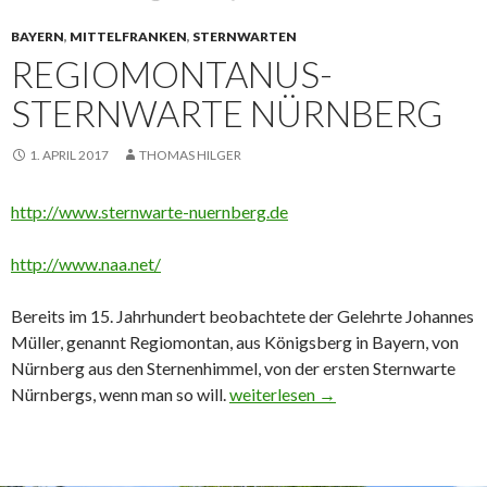
BAYERN
,
MITTELFRANKEN
,
STERNWARTEN
REGIOMONTANUS-
STERNWARTE NÜRNBERG
1. APRIL 2017
THOMAS HILGER
http://www.sternwarte-nuernberg.de
http://www.naa.net/
Bereits im 15. Jahrhundert beobachtete der Gelehrte Johannes
Müller, genannt Regiomontan, aus Königsberg in Bayern, von
Nürnberg aus den Sternenhimmel, von der ersten Sternwarte
Regiomontanus-Sternwarte Nürnb
Nürnbergs, wenn man so will.
weiterlesen
→