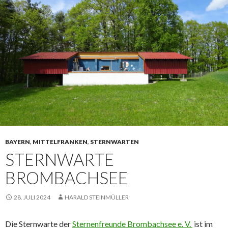
BAYERN
,
MITTELFRANKEN
,
STERNWARTEN
STERNWARTE
BROMBACHSEE
28. JULI 2024
HARALD STEINMÜLLER
Die Sternwarte der
Sternenfreunde Brombachsee e. V.
ist im