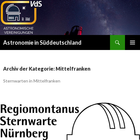
Suchen
Astronomie in Süddeutschland
ZUM
PRIMÄR
INHALT
MENÜ
SPRINGEN
Archiv der Kategorie: Mittelfranken
Sternwarten in Mittelfranken