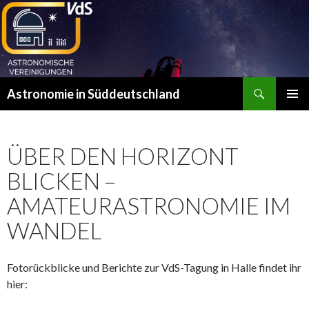
Suchen
Astronomie in Süddeutschland
ZUM
PRIMÄR
INHALT
MENÜ
SPRINGEN
ÜBER DEN HORIZONT
BLICKEN –
AMATEURASTRONOMIE IM
WANDEL
Fotorückblicke und Berichte zur VdS-Tagung in Halle findet ihr
hier: