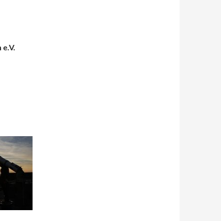
e.V.
 10
aße)
onn