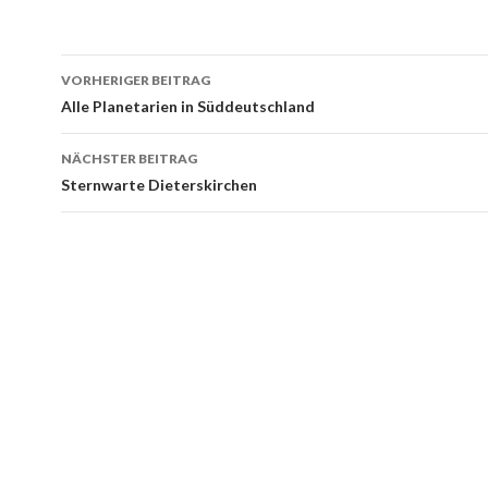
Beitrags-
VORHERIGER BEITRAG
Navigation
Alle Planetarien in Süddeutschland
NÄCHSTER BEITRAG
Sternwarte Dieterskirchen