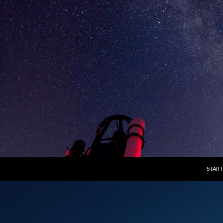
ZUM I
START