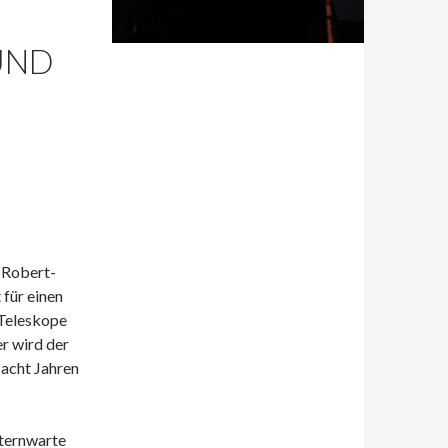
UND
 Robert-
für einen
 Teleskope
r wird der
 acht Jahren
sternwarte