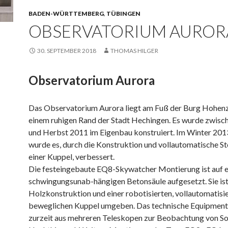
BADEN-WÜRTTEMBERG
,
TÜBINGEN
OBSERVATORIUM AUROR
30. SEPTEMBER 2018
THOMAS HILGER
Observatorium Aurora
Das Observatorium Aurora liegt am Fuß der Burg Hohenz
einem ruhigen Rand der Stadt Hechingen. Es wurde zwis
und Herbst 2011 im Eigenbau konstruiert. Im Winter 20
wurde es, durch die Konstruktion und vollautomatische S
einer Kuppel, verbessert.
Die festeingebaute EQ8-Skywatcher Montierung ist auf e
schwingungsunab-hängigen Betonsäule aufgesetzt. Sie ist
Holzkonstruktion und einer robotisierten, vollautomatisi
beweglichen Kuppel umgeben. Das technische Equipment
zurzeit aus mehreren Teleskopen zur Beobachtung von S