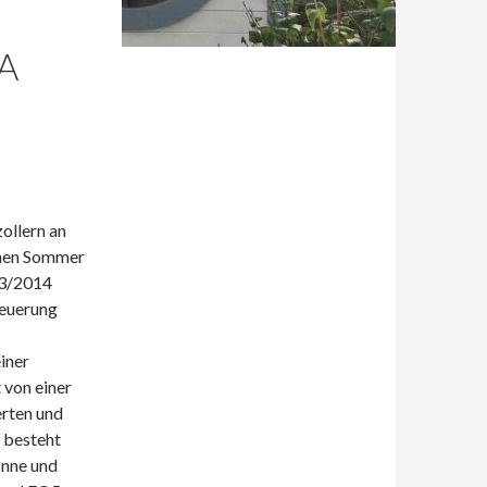
A
ollern an
chen Sommer
13/2014
teuerung
iner
 von einer
erten und
 besteht
onne und