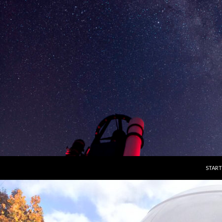
ZUM I
START