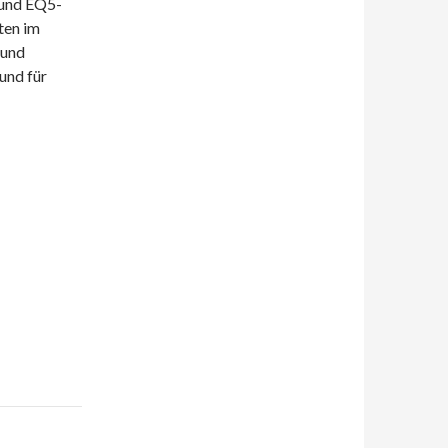
 und EQ5-
ten im
 und
und für